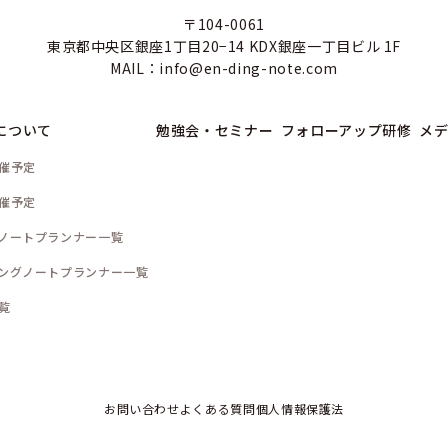
〒104-0061
東京都中央区銀座1丁目20−14 KDX銀座一丁目ビル 1F
MAIL：info@en-ding-note.com
について
勉強会・セミナー
フォローアップ研修
メデ
催予定
催予定
ノートプランナー一覧
ングノートプランナー一覧
覧
お問い合わせ
よくある質問
個人情報保護法