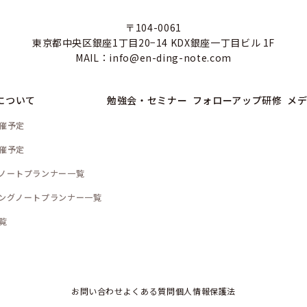
〒104-0061
東京都中央区銀座1丁目20−14 KDX銀座一丁目ビル 1F
MAIL：info@en-ding-note.com
について
勉強会・セミナー
フォローアップ研修
メデ
催予定
催予定
ノートプランナー一覧
ングノートプランナー一覧
覧
お問い合わせ
よくある質問
個人情報保護法