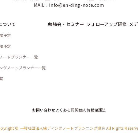
MAIL：info@en-ding-note.com
について
勉強会・セミナー
フォローアップ研修
メデ
催予定
催予定
ノートプランナー一覧
ングノートプランナー一覧
覧
お問い合わせ
よくある質問
個人情報保護法
opyright © 一般社団法人縁ディングノートプランニング協会
All Rights Reserv